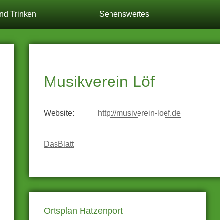
nd Trinken
Sehenswertes
Musikverein Löf
Website:
http://musiverein-loef.de
Beitragsnavigation
DasBlatt
Ortsplan Hatzenport