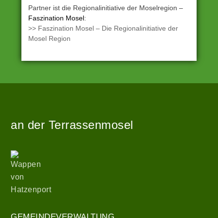
Partner ist die Regionalinitiative der Moselregion –
Faszination Mosel
:
>> Faszination Mosel – Die Regionalinitiative der
Mosel Region
Angetrieben
Zur
von
Startseite
WordPress
an der Terrassenmosel
|
Theme:
hatzenport_s
Wappen
von
von
Stefan
Hatzenport
Barth
.
Gemeindeverwaltung
GEMEINDEVERWALTUNG