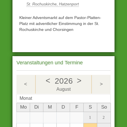
St. Rochuskirche, Hatzenport
Kleiner Adventsmarkt auf dem Pastor-Platten-
Platz mit adventlicher Einstimmung in der St.
Rochuskirche und Chorsingen
Veranstaltungen und Termine
<
>
2026
<
>
August
Monat
Mo
Di
M
D
F
S
So
1
2