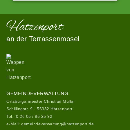
Angetrieben
Zur
von
Startseite
WordPress
an der Terrassenmosel
|
Theme:
hatzenport_s
Wappen
von
von
Stefan
Hatzenport
Barth
.
Gemeindeverwaltung
GEMEINDEVERWALTUNG
Ortsbürgermeister Christian Müller
Schillingstr. 9 · 56332 Hatzenport
Tel.:
0 26 05 / 95 25 92
e-Mail:
gemeindeverwaltung@hatzenport.de