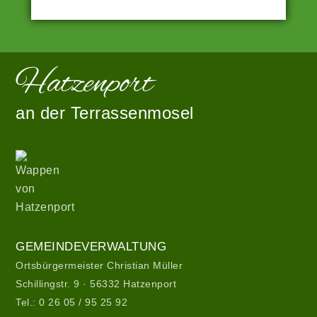
Angetrieben
Zur
von
Startseite
WordPress
an der Terrassenmosel
|
Theme:
hatzenport_s
Wappen
von
von
Stefan
Hatzenport
Barth
.
Gemeindeverwaltung
GEMEINDEVERWALTUNG
Ortsbürgermeister Christian Müller
Schillingstr. 9 · 56332 Hatzenport
Tel.:
0 26 05 / 95 25 92