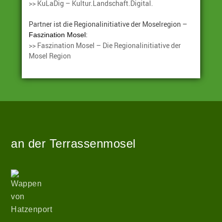
>> KuLaDig – Kultur.Landschaft.Digital.
Partner ist die Regionalinitiative der Moselregion –
:
Faszination Mosel
>> Faszination Mosel – Die Regionalinitiative der
Mosel Region
Angetrieben
Zur
von
Startseite
WordPress
|
an der Terrassenmosel
Theme:
hatzenport_s
Wappen
von
von
Stefan
Hatzenport
Barth
.