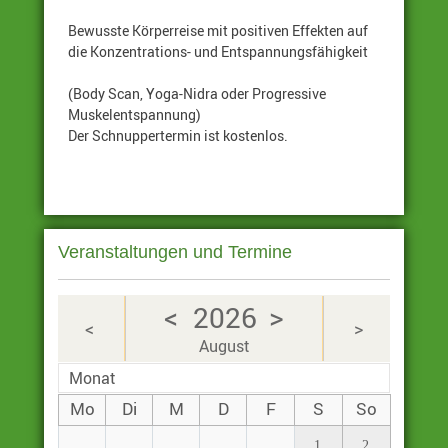
Bewusste Körperreise mit positiven Effekten auf
die Konzentrations- und Entspannungsfähigkeit
(Body Scan, Yoga-Nidra oder Progressive
Muskelentspannung)
Der Schnuppertermin ist kostenlos.
Veranstaltungen und Termine
<
>
2026
<
>
August
Monat
Mo
Di
M
D
F
S
So
1
2