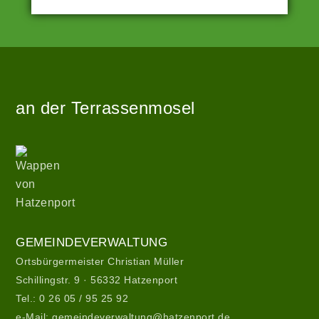
Angetrieben
Zur
von
Startseite
WordPress
an der Terrassenmosel
|
Theme:
hatzenport_s
Wappen
von
von
Stefan
Hatzenport
Barth
.
Gemeindeverwaltung
GEMEINDEVERWALTUNG
Ortsbürgermeister Christian Müller
Schillingstr. 9 · 56332 Hatzenport
Tel.:
0 26 05 / 95 25 92
e-Mail:
gemeindeverwaltung@hatzenport.de