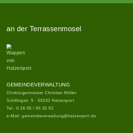
Angetrieben
Zur
von
Startseite
WordPress
an der Terrassenmosel
|
Theme:
hatzenport_s
Wappen
von
von
Stefan
Hatzenport
Barth
.
Gemeindeverwaltung
GEMEINDEVERWALTUNG
Ortsbürgermeister Christian Müller
Schillingstr. 9 · 56332 Hatzenport
Tel.:
0 26 05 / 95 25 92
e-Mail:
gemeindeverwaltung@hatzenport.de
Gemeindeverwaltung