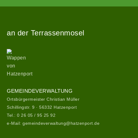
Angetrieben
Zur
von
Startseite
WordPress
an der Terrassenmosel
|
Theme:
hatzenport_s
Wappen
von
von
Stefan
Hatzenport
Barth
.
Gemeindeverwaltung
GEMEINDEVERWALTUNG
Ortsbürgermeister Christian Müller
Schillingstr. 9 · 56332 Hatzenport
Tel.:
0 26 05 / 95 25 92
e-Mail:
gemeindeverwaltung@hatzenport.de