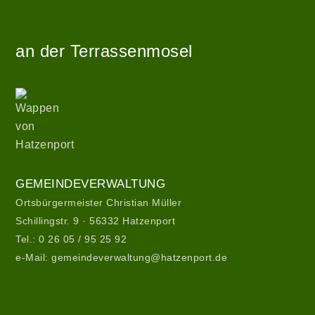
Zur
von
Startseite
WordPress
an der Terrassenmosel
|
Theme:
hatzenport_s
Wappen
von
von
Stefan
Hatzenport
Barth
.
Gemeindeverwaltung
GEMEINDEVERWALTUNG
Ortsbürgermeister Christian Müller
Schillingstr. 9 · 56332 Hatzenport
Tel.:
0 26 05 / 95 25 92
e-Mail:
gemeindeverwaltung@hatzenport.de
Gemeindeverwaltung
II