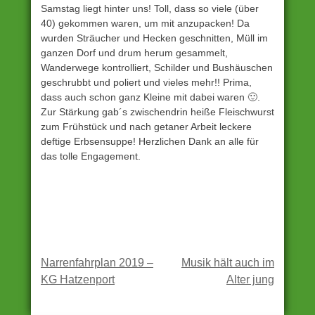
Samstag liegt hinter uns! Toll, dass so viele (über
40) gekommen waren, um mit anzupacken! Da
wurden Sträucher und Hecken geschnitten, Müll im
ganzen Dorf und drum herum gesammelt,
Wanderwege kontrolliert, Schilder und Bushäuschen
geschrubbt und poliert und vieles mehr!! Prima,
dass auch schon ganz Kleine mit dabei waren
🙂
.
Zur Stärkung gab´s zwischendrin heiße Fleischwurst
zum Frühstück und nach getaner Arbeit leckere
deftige Erbsensuppe! Herzlichen Dank an alle für
das tolle Engagement.
Unter
Archiv
Beitragsnavigation
Narrenfahrplan 2019 –
Musik hält auch im
eingestellt
KG Hatzenport
Alter jung