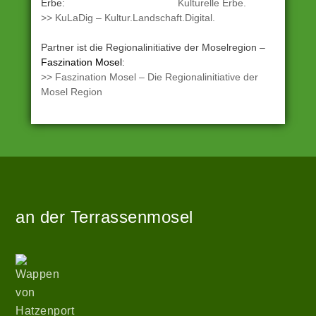
Erbe:
>> KuLaDig – Kultur.Landschaft.Digital.
Partner ist die Regionalinitiative der Moselregion –
Faszination Mosel
:
>> Faszination Mosel – Die Regionalinitiative der
Mosel Region
Angetrieben
Zur
von
Startseite
WordPress
an der Terrassenmosel
|
Theme:
hatzenport_s
Wappen
von
von
Stefan
Hatzenport
Barth
.