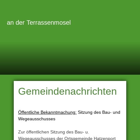
Zum
Inhalt
Primäre
Menü
springen
an der Terrassenmosel
Gemeindenachrichten
Öffentliche Bekanntmachung:
Sitzung des Bau- und
Wegeausschusses
Zur öffentlichen Sitzung des Bau- u.
Wegeausschusses der Ortsgemeinde Hatzenport