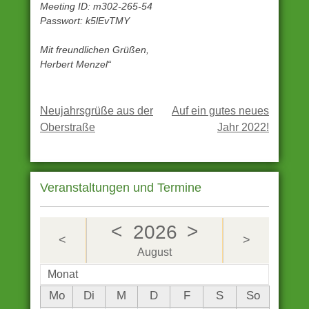
Meeting ID: m302-265-54
Passwort: k5lEvTMY
Mit freundlichen Grüßen,
Herbert Menzel“
Unter
Archiv
Beitragsnavigation
Neujahrsgrüße aus der
Auf ein gutes neues
eingestellt
Oberstraße
Jahr 2022!
Veranstaltungen und Termine
<
>
2026
<
>
August
Monat
Mo
Di
M
D
F
S
So