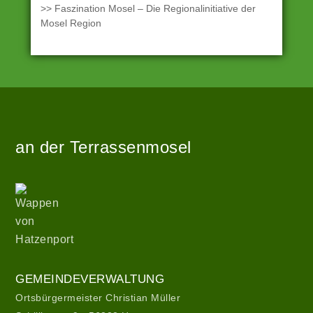
>> Faszination Mosel – Die Regionalinitiative der
Mosel Region
Angetrieben
Zur
von
Startseite
WordPress
an der Terrassenmosel
|
Theme:
hatzenport_s
Wappen
von
von
Stefan
Hatzenport
Barth
.
Gemeindeverwaltung
GEMEINDEVERWALTUNG
Ortsbürgermeister Christian Müller