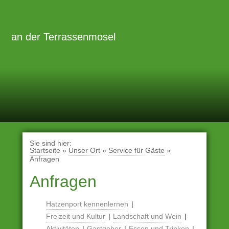
Zum
Inhalt
Primäre
Menü
springen
an der Terrassenmosel
Sie sind hier:
Startseite
»
Unser Ort
»
Service für Gäste
»
Anfragen
Anfragen
Hatzenport kennenlernen
Freizeit und Kultur
Landschaft und Wein
Aktivitäten
Gastgeber
Essen und Trinken