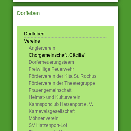
Dorfleben
Dorfleben
Vereine
Anglerverein
Chorgemeinschaft „Cäcilia“
Dorferneuerungsteam
Freiwillige Feuerwehr
Förderverein der Kita St. Rochus
Förderverein der Theatergruppe
Frauengemeinschaft
Heimat- und Kulturverein
Kahnsportclub Hatzenport e. V.
Karnevalsgesellschaft
Möhnenverein
SV Hatzenport-Löf