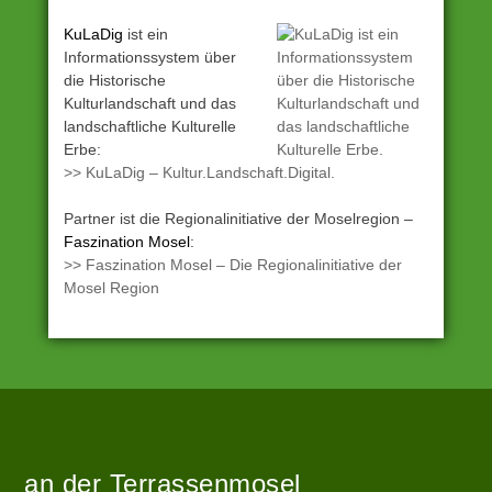
KuLaDig
ist ein
Informationssystem über
die Historische
Kulturlandschaft und das
landschaftliche Kulturelle
Erbe:
>> KuLaDig – Kultur.Landschaft.Digital.
Partner ist die Regionalinitiative der Moselregion –
Faszination Mosel
:
>> Faszination Mosel – Die Regionalinitiative der
Mosel Region
Angetrieben
Zur
von
Startseite
WordPress
an der Terrassenmosel
|