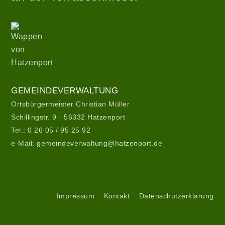
Theme:
hatzenport_s
Wappen
von
von
Stefan
Hatzenport
Barth
.
Gemeindeverwaltung
GEMEINDEVERWALTUNG
Ortsbürgermeister Christian Müller
Schillingstr. 9 · 56332 Hatzenport
Tel.:
0 26 05 / 95 25 92
e-Mail:
gemeindeverwaltung@hatzenport.de
Gemeindeverwaltung
II
Service
Impressum
Kontakt
Datenschutzerklärung