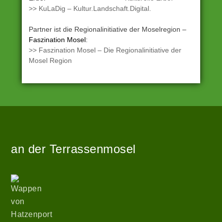
>> KuLaDig – Kultur.Landschaft.Digital.
Partner ist die Regionalinitiative der Moselregion –
Faszination Mosel
:
>> Faszination Mosel – Die Regionalinitiative der
Mosel Region
Angetrieben
Zur
von
Startseite
WordPress
an der Terrassenmosel
|
Theme:
hatzenport_s
Wappen
von
von
Stefan
Hatzenport
Barth
.