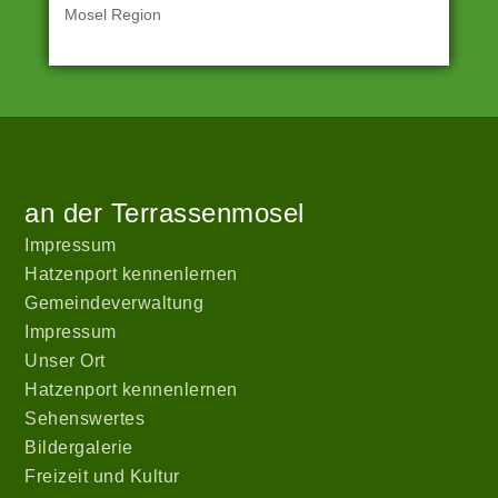
Mosel Region
Angetrieben
Zur
Start
von
Startseite
WordPress
an der Terrassenmosel
|
Theme:
Impressum
hatzenport_s
Hatzenport kennenlernen
von
Gemeindeverwaltung
Stefan
Impressum
Barth
.
Unser Ort
Hatzenport kennenlernen
Sehenswertes
Bildergalerie
Freizeit und Kultur