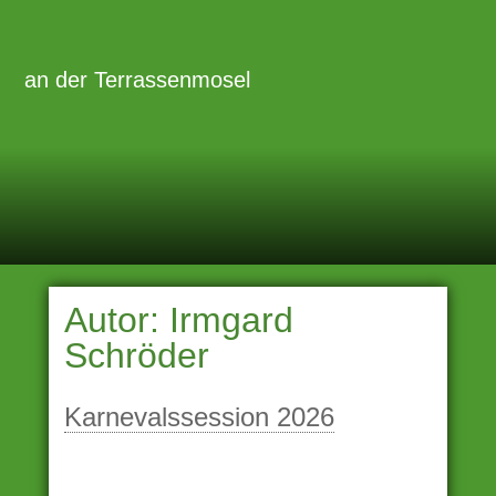
Zum
Inhalt
Primäre
Menü
springen
an der Terrassenmosel
Autor:
Irmgard
Schröder
Karnevalssession 2026