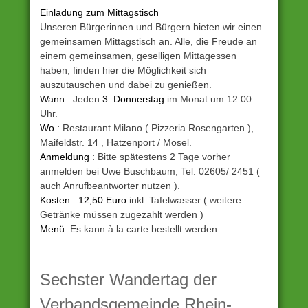
Einladung zum Mittagstisch
Unseren Bürgerinnen und Bürgern bieten wir einen
gemeinsamen Mittagstisch an. Alle, die Freude an
einem gemeinsamen, geselligen Mittagessen
haben, finden hier die Möglichkeit sich
auszutauschen und dabei zu genießen.
Wann :
Jeden
3. Donnerstag
im Monat um 12:00
Uhr.
Wo :
Restaurant Milano ( Pizzeria Rosengarten ),
Maifeldstr. 14 , Hatzenport / Mosel.
Anmeldung :
Bitte spätestens 2 Tage vorher
anmelden bei Uwe Buschbaum, Tel. 02605/ 2451 (
auch Anrufbeantworter nutzen ).
Kosten : 12,50 Euro
inkl. Tafelwasser ( weitere
Getränke müssen zugezahlt werden )
Menü:
Es kann à la carte bestellt werden.
Unter
Aktuelles
Sechster Wandertag der
aus
Verbandsgemeinde Rhein-
Gemeinde