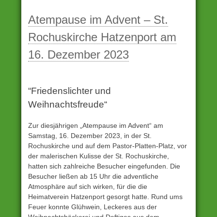
Unter
Archiv
Atempause im Advent – St.
eingestellt
Rochuskirche Hatzenport am
16. Dezember 2023
“Friedenslichter und
Weihnachtsfreude“
Zur diesjährigen „Atempause im Advent“ am
Samstag, 16. Dezember 2023, in der St.
Rochuskirche und auf dem Pastor-Platten-Platz, vor
der malerischen Kulisse der St. Rochuskirche,
hatten sich zahlreiche Besucher eingefunden. Die
Besucher ließen ab 15 Uhr die adventliche
Atmosphäre auf sich wirken, für die die
Heimatverein Hatzenport gesorgt hatte. Rund ums
Feuer konnte Glühwein, Leckeres aus der
Weihnachtsbäckerei und Deftiges aus dem