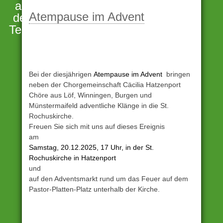
Unter
an
Archiv
Atempause im Advent
der
eingestellt
Terrassenmosel
Bei der diesjährigen
Atempause im Advent
bringen
neben der Chorgemeinschaft Cäcilia Hatzenport
Chöre aus Löf, Winningen, Burgen und
Münstermaifeld adventliche Klänge in die St.
Rochuskirche.
Freuen Sie sich mit uns auf dieses Ereignis
am
Samstag, 20.12.2025, 17 Uhr, in der St.
Rochuskirche in Hatzenport
und
auf den Adventsmarkt rund um das Feuer auf dem
Pastor-Platten-Platz unterhalb der Kirche.