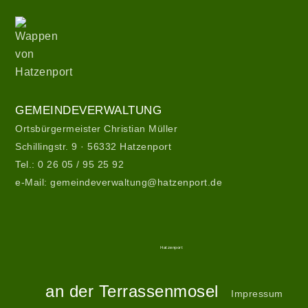
Wappen
von
Hatzenport
Gemeindeverwaltung
GEMEINDEVERWALTUNG
Ortsbürgermeister Christian Müller
Schillingstr. 9 · 56332 Hatzenport
Tel.:
0 26 05 / 95 25 92
e-Mail:
gemeindeverwaltung@hatzenport.de
Gemeindeverwaltung
II
Service
Hatzenport
Start
an der Terrassenmosel
Impressum