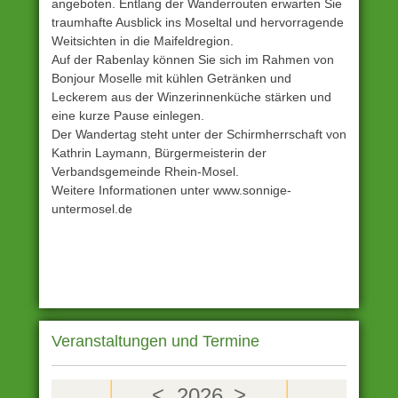
angeboten. Entlang der Wanderrouten erwarten Sie
traumhafte Ausblick ins Moseltal und hervorragende
Weitsichten in die Maifeldregion.
Auf der Rabenlay können Sie sich im Rahmen von
Bonjour Moselle mit kühlen Getränken und
Leckerem aus der Winzerinnenküche stärken und
eine kurze Pause einlegen.
Der Wandertag steht unter der Schirmherrschaft von
Kathrin Laymann, Bürgermeisterin der
Verbandsgemeinde Rhein-Mosel.
Weitere Informationen unter www.sonnige-
untermosel.de
Unter
Archiv
eingestellt
Gekennzeichnet
Veranstaltungen und Termine
mit
1.
<
>
Mai
2026