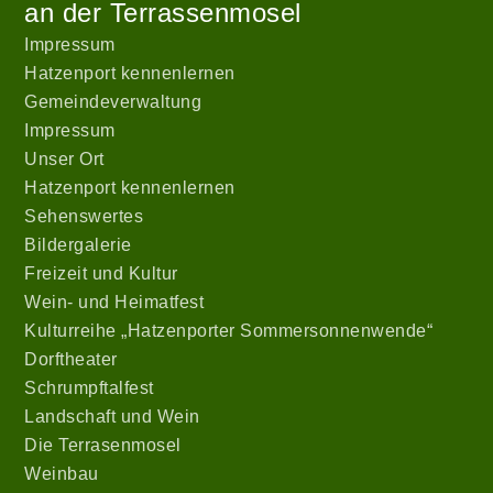
an der Terrassenmosel
|
Theme:
Impressum
hatzenport_s
Hatzenport kennenlernen
von
Gemeindeverwaltung
Stefan
Impressum
Barth
.
Unser Ort
Hatzenport kennenlernen
Sehenswertes
Bildergalerie
Freizeit und Kultur
Wein- und Heimatfest
Kulturreihe „Hatzenporter Sommersonnenwende“
Dorftheater
Schrumpftalfest
Landschaft und Wein
Die Terrasenmosel
Weinbau