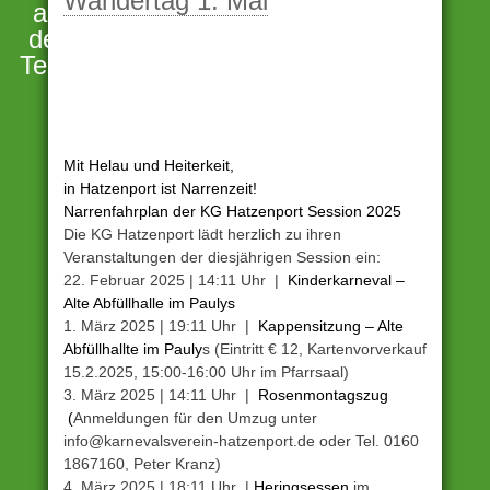
Wandertag 1. Mai
an
der
Terrassenmosel
Mit Helau und Heiterkeit,
in Hatzenport ist Narrenzeit!
Narrenfahrplan der KG Hatzenport Session 2025
Die KG Hatzenport lädt herzlich zu ihren
Veranstaltungen der diesjährigen Session ein:
22. Februar 2025 | 14:11 Uhr |
Kinderkarneval –
Alte Abfüllhalle im Paulys
1. März 2025 | 19:11 Uhr |
Kappensitzung – Alte
Abfüllhallte im Pauly
s (Eintritt € 12, Kartenvorverkauf
15.2.2025, 15:00-16:00 Uhr im Pfarrsaal)
3. März 2025 | 14:11 Uhr |
Rosenmontagszug
(
Anmeldungen für den Umzug unter
info@karnevalsverein-hatzenport.de oder Tel. 0160
1867160, Peter Kranz)
4. März 2025 | 18:11 Uhr |
Heringsessen
im