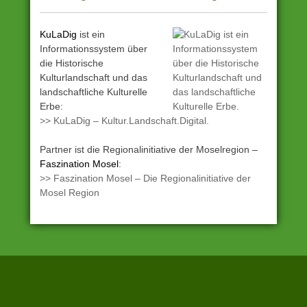
KuLaDig
ist ein
Informationssystem über
die Historische
Kulturlandschaft und das
landschaftliche Kulturelle
Erbe:
>> KuLaDig – Kultur.Landschaft.Digital.
Partner ist die Regionalinitiative der Moselregion –
Faszination Mosel
:
>> Faszination Mosel – Die Regionalinitiative der
Mosel Region
Angetrieben
Zur
Start
von
Startseite
WordPress