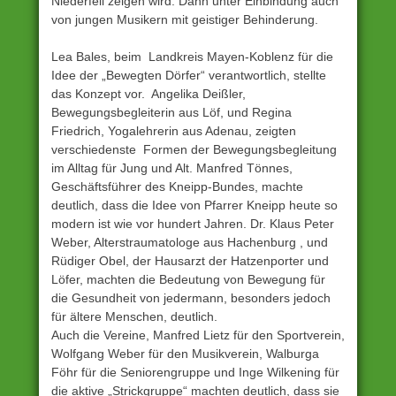
Niederfell zeigen wird. Dann unter Einbindung auch
von jungen Musikern mit geistiger Behinderung.
Lea Bales, beim Landkreis Mayen-Koblenz für die
Idee der „Bewegten Dörfer“ verantwortlich, stellte
das Konzept vor. Angelika Deißler,
Bewegungsbegleiterin aus Löf, und Regina
Friedrich, Yogalehrerin aus Adenau, zeigten
verschiedenste Formen der Bewegungsbegleitung
im Alltag für Jung und Alt. Manfred Tönnes,
Geschäftsführer des Kneipp-Bundes, machte
deutlich, dass die Idee von Pfarrer Kneipp heute so
modern ist wie vor hundert Jahren. Dr. Klaus Peter
Weber, Alterstraumatologe aus Hachenburg , und
Rüdiger Obel, der Hausarzt der Hatzenporter und
Löfer, machten die Bedeutung von Bewegung für
die Gesundheit von jedermann, besonders jedoch
für ältere Menschen, deutlich.
Auch die Vereine, Manfred Lietz für den Sportverein,
Wolfgang Weber für den Musikverein, Walburga
Föhr für die Seniorengruppe und Inge Wilkening für
die aktive „Strickgruppe“ machten deutlich, dass sie