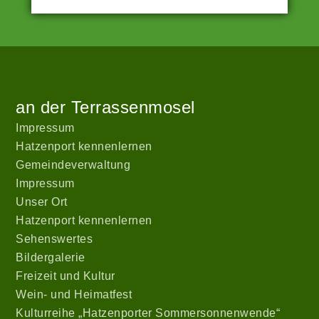
Angetrieben
Zur
Start
von
Startseite
WordPress
an der Terrassenmosel
|
Theme:
Impressum
hatzenport_s
Hatzenport kennenlernen
von
Gemeindeverwaltung
Stefan
Impressum
Barth
.
Unser Ort
Hatzenport kennenlernen
Sehenswertes
Bildergalerie
Freizeit und Kultur
Wein- und Heimatfest
Kulturreihe „Hatzenporter Sommersonnenwende“