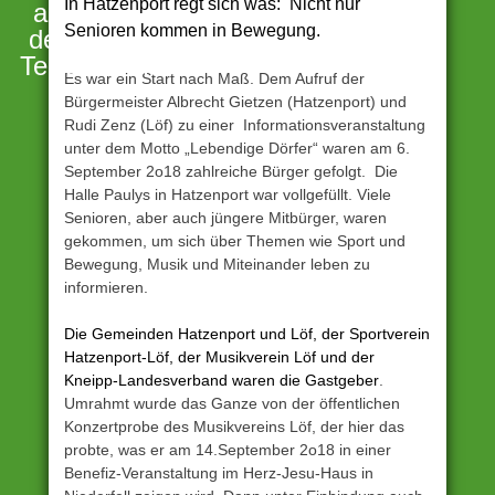
In Hatzenport regt sich was: Nicht nur
an
Senioren kommen in Bewegung.
der
Terrassenmosel
Es war ein Start nach Maß. Dem Aufruf der
Bürgermeister Albrecht Gietzen (Hatzenport) und
Rudi Zenz (Löf) zu einer Informationsveranstaltung
unter dem Motto „Lebendige Dörfer“ waren am 6.
September 2o18 zahlreiche Bürger gefolgt. Die
Halle Paulys in Hatzenport war vollgefüllt. Viele
Senioren, aber auch jüngere Mitbürger, waren
gekommen, um sich über Themen wie Sport und
Bewegung, Musik und Miteinander leben zu
informieren.
Die Gemeinden Hatzenport und Löf, der Sportverein
Hatzenport-Löf, der Musikverein Löf und der
Kneipp-Landesverband waren die Gastgeber
.
Umrahmt wurde das Ganze von der öffentlichen
Konzertprobe des Musikvereins Löf, der hier das
probte, was er am 14.September 2o18 in einer
Benefiz-Veranstaltung im Herz-Jesu-Haus in