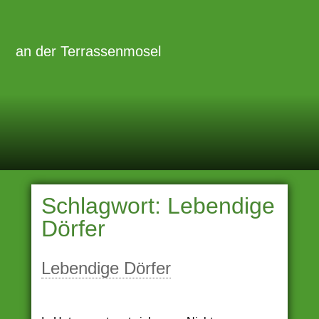
Zum
Inhalt
Primäre
Menü
springen
an der Terrassenmosel
Schlagwort:
Lebendige
Dörfer
Lebendige Dörfer