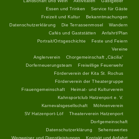
Landschaft und Wein
Aktivitäten
Gastgeber
Essen und Trinken
Service für Gäste
Freizeit und Kultur
Bekanntmachungen
Datenschutzerklärung
Die Terrassenmosel
Wandern
Cafés und Gaststätten
Anfahrt/Plan
Portrait/Ortsgeschichte
Feste und Feiern
Vereine
Anglerverein
Chorgemeinschaft „Cäcilia“
Dorferneuerungsteam
Freiwillige Feuerwehr
Förderverein der Kita St. Rochus
Förderverein der Theatergruppe
Frauengemeinschaft
Heimat- und Kulturverein
Kahnsportclub Hatzenport e. V.
Karnevalsgesellschaft
Möhnenverein
SV Hatzenport-Löf
Theaterverein Hatzenport
Dorfgemeinschaft
Datenschutzerklärung
Sehenswertes
Wegweiser und Dienstleistungen
Kontakt und Anfahrt