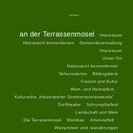
Gemeindeverwaltung
II
Service
Hatzenport
Start
an der Terrassenmosel
Impressum
Hatzenport kennenlernen
Gemeindeverwaltung
Impressum
Unser Ort
Hatzenport kennenlernen
Sehenswertes
Bildergalerie
Freizeit und Kultur
Wein- und Heimatfest
Kulturreihe „Hatzenporter Sommersonnenwende“
Dorftheater
Schrumpftalfest
Landschaft und Wein
Die Terrasenmosel
Weinbau
Artenvielfalt
Weinproben und -wanderungen