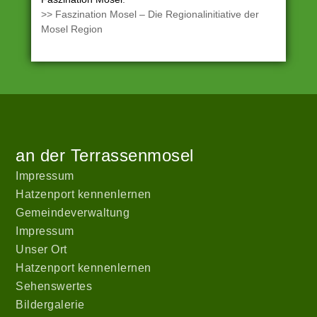
>> Faszination Mosel – Die Regionalinitiative der
Mosel Region
Angetrieben
Zur
Start
von
Startseite
WordPress
an der Terrassenmosel
|
Theme:
Impressum
hatzenport_s
Hatzenport kennenlernen
von
Gemeindeverwaltung
Stefan
Impressum
Barth
.
Unser Ort
Hatzenport kennenlernen
Sehenswertes
Bildergalerie