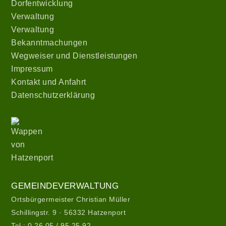
Dorfentwicklung
Verwaltung
Verwaltung
Bekanntmachungen
Wegweiser und Dienstleistungen
Impressum
Kontakt und Anfahrt
Datenschutzerklärung
Wappen
von
Hatzenport
Gemeindeverwaltung
GEMEINDEVERWALTUNG
Ortsbürgermeister Christian Müller
Schillingstr. 9 · 56332 Hatzenport
Tel.:
0 26 05 / 95 25 92