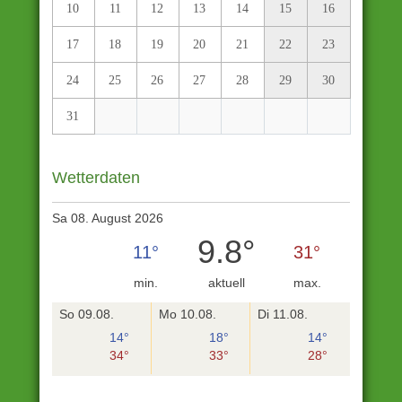
Wandergenuss
,
10
11
12
13
14
15
16
Wanderrast
,
17
18
19
20
21
22
23
WeinWetterWeg
24
25
26
27
28
29
30
31
Wetterdaten
Sa 08. August 2026
9.8°
11°
31°
min.
aktuell
max.
So 09.08.
Mo 10.08.
Di 11.08.
14°
18°
14°
34°
33°
28°