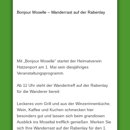
1.
Mai
Bonjour Moselle – Wanderrast auf der Rabenlay
Wanderung
,
Hatzenport
,
Hatzenporter
Laysteig
,
Rabenlay
,
Traumpfad
,
Wandern
Mit „Bonjour Moselle“ startet der Heimatverein
im
Hatzenport am 1. Mai sein diesjähriges
Frühling
,
Veranstaltungsprogramm.
Wanderrast
,
Wandertreff
Ab 11 Uhr steht der Wandertreff auf der Rabenlay
für die Wanderer bereit:
Leckeres vom Grill und aus der Winzerinnenküche,
Wein, Kaffee und Kuchen schmecken hier
besonders gut und lassen sich beim grandiosen
Ausblick ins Moseltal trefflich genießen. Merken Sie
sich Ihre Wanderrast auf der Rabenlay für den 1.