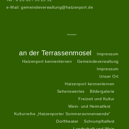
e-Mail:
gemeindeverwaltung@hatzenport.de
Gemeindeverwaltung
II
Service
Hatzenport
Start
an der Terrassenmosel
Impressum
Hatzenport kennenlernen
Gemeindeverwaltung
Impressum
Unser Ort
Hatzenport kennenlernen
Sehenswertes
Bildergalerie
Freizeit und Kultur
Wein- und Heimatfest
Kulturreihe „Hatzenporter Sommersonnenwende“
Dorftheater
Schrumpftalfest
Landschaft und Wein