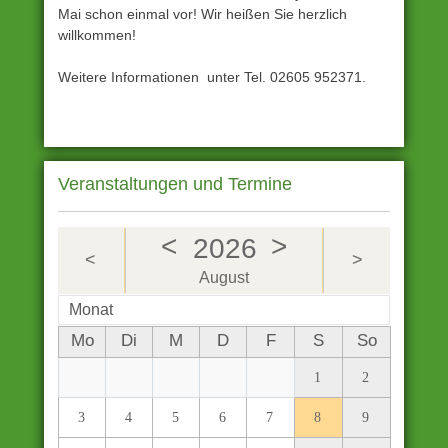
Mai schon einmal vor! Wir heißen Sie herzlich
willkommen!
Weitere Informationen unter Tel. 02605 952371.
Unter
Archiv
eingestellt
Gekennzeichnet
Veranstaltungen und Termine
mit
Bonjour
Moselle
,
<
>
2026
<
>
Hatzenport
,
August
Heimat-
Monat
und
Kulturverein
,
Mo
Di
M
D
F
S
So
Moselsteig
,
1
2
Rabenlay
,
Terrassenmosel
,
3
4
5
6
7
8
9
Traumpfad
,